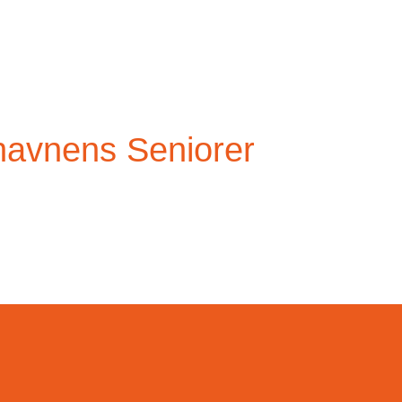
havnens Seniorer
anner fællesskaber