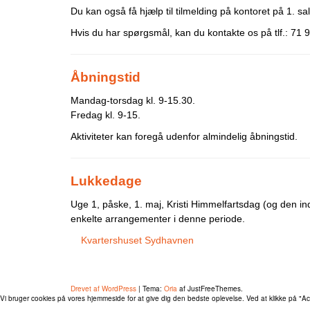
Du kan også få hjælp til tilmelding på kontoret på 1. sal
Hvis du har spørgsmål, kan du kontakte os på tlf.: 71 9
Åbningstid
Mandag-torsdag kl. 9-15.30.
Fredag kl. 9-15.
Aktiviteter kan foregå udenfor almindelig åbningstid.
Lukkedage
Uge 1, påske, 1. maj, Kristi Himmelfartsdag (og den ind
enkelte arrangementer i denne periode.
Kvartershuset Sydhavnen
Tlf.: 71 99 29 45
CVR: 20661674
Drevet af WordPress
|
Tema:
Oria
af JustFreeThemes.
Vi bruger cookies på vores hjemmeside for at give dig den bedste oplevelse. Ved at klikke på "Ac