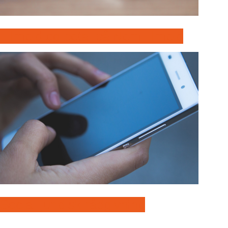
Tilmeld og betal på NemTilmeld
Social-juridisk rådgivning