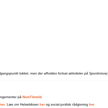
angspunkt lukket, men der afholdes fortsat aktiviteter på Spontini
rrangementer på
NemTilmeld
.
her
. Læs om Helsebiksen
her
og social-juridisk rådgivning
her
.