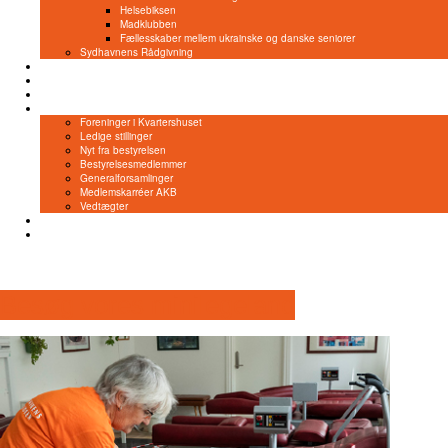
Helsebiksen
Madklubben
Fællesskaber mellem ukrainske og danske seniorer
Sydhavnens Rådgivning
NemTilmeld
Bliv frivillig
Lokaleleje
Om os
Foreninger i Kvartershuset
Ledige stillinger
Nyt fra bestyrelsen
Bestyrelsesmedlemmer
Generalforsamlinger
Medlemskarréer AKB
Vedtægter
Kontakt
Privatlivspolitik
Besøg vores minilegeland