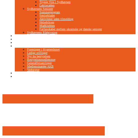
Trygge Trin i Sydhavnen
Lektiecaféen
Sydhavnens Seniorer
Sommerprogram
Seniorbladet
Aktiviteter uden tilmelding
Helsebiksen
Madklubben
Fællesskaber mellem ukrainske og danske seniorer
Sydhavnens Rådgivning
NemTilmeld
Bliv frivillig
Lokaleleje
Om os
Foreninger i Kvartershuset
Ledige stillinger
Nyt fra bestyrelsen
Bestyrelsesmedlemmer
Generalforsamlinger
Medlemskarréer AKB
Vedtægter
Kontakt
Privatlivspolitik
Besøg vores minilegeland
Gratis prøvetur i Helsebiksen