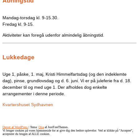
Åbningstid
Mandag-torsdag kl. 9-15.30.
Fredag kl. 9-15.
Aktiviteter kan foregå udenfor almindelig åbningstid.
Lukkedage
Uge 1, påske, 1. maj, Kristi Himmelfartsdag (og den indeklemte
dag), pinse, grundlovsdag og d. 6. juni. Vi er på juleferie fra d. 18.
december til og med uge 1. Der afholdes dog enkelte
arrangementer i denne periode.
Kvartershuset Sydhavnen
Tlf.: 71 99 29 45
CVR: 20661674
Drevet af WordPress
|
Tema:
Oria
af JustFreeThemes.
Vi bruger cookies på vores hjemmeside for at give dig den bedste oplevelse. Ved at klikke på "Accepter",
accepterer du brugen af ​​ALLE cookies.