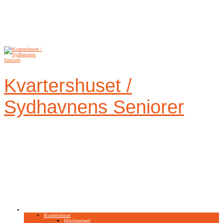
Videre
til
indhold
Kvartershuset /
Sydhavnens Seniorer
Aktiviteter, der øger livskvaliteten og danner
fællesskaber
Aktiviteter
Kvartershuset
Minilegeland