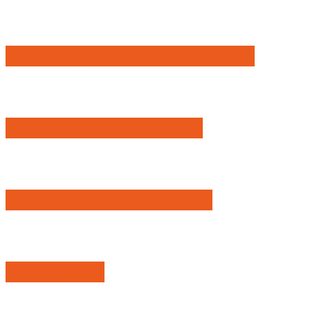
Tilmeld og betal på NemTilmeld
Social-juridisk rådgivning
Gør en forskel som frivillig
Seniorbladet