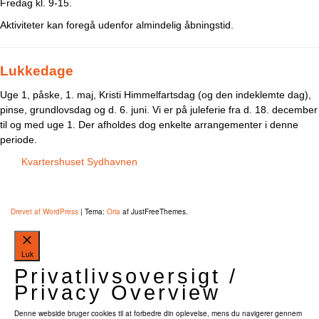
Fredag kl. 9-15.
Aktiviteter kan foregå udenfor almindelig åbningstid.
Lukkedage
Uge 1, påske, 1. maj, Kristi Himmelfartsdag (og den indeklemte dag),
pinse, grundlovsdag og d. 6. juni. Vi er på juleferie fra d. 18. december
til og med uge 1. Der afholdes dog enkelte arrangementer i denne
periode.
Kvartershuset Sydhavnen
Tlf.: 71 99 29 45
CVR: 20661674
Drevet af WordPress
|
Tema:
Oria
af JustFreeThemes.
Luk
Privatlivsoversigt /
Privacy Overview
Denne webside bruger cookies til at forbedre din oplevelse, mens du navigerer gennem