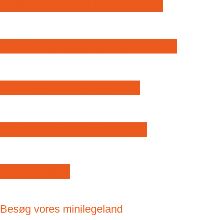
Gratis prøvetur i Helsebiksen
Tilmeld og betal på NemTilmeld
Social-juridisk rådgivning
Gør en forskel som frivillig
Seniorbladet
Besøg vores minilegeland