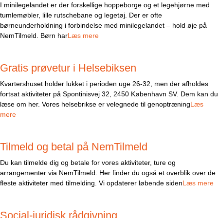
I minilegelandet er der forskellige hoppeborge og et legehjørne med
tumlemøbler, lille rutschebane og legetøj. Der er ofte
børneunderholdning i forbindelse med minilegelandet – hold øje på
NemTilmeld. Børn har
Læs mere
Gratis prøvetur i Helsebiksen
Kvartershuset holder lukket i perioden uge 26-32, men der afholdes
fortsat aktiviteter på Spontinisvej 32, 2450 København SV. Dem kan du
læse om her. Vores helsebrikse er velegnede til genoptræning
Læs
mere
Tilmeld og betal på NemTilmeld
Du kan tilmelde dig og betale for vores aktiviteter, ture og
arrangementer via NemTilmeld. Her finder du også et overblik over de
fleste aktiviteter med tilmelding. Vi opdaterer løbende siden
Læs mere
Social-juridisk rådgivning