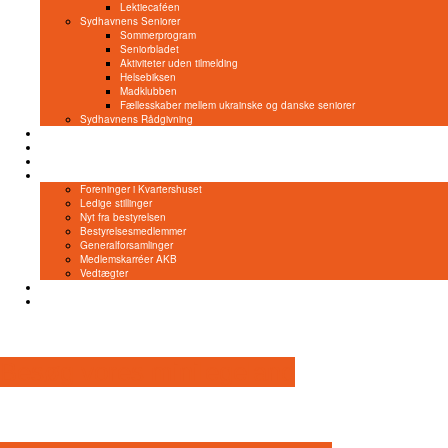
Lektiecaféen
Sydhavnens Seniorer
Sommerprogram
Seniorbladet
Aktiviteter uden tilmelding
Helsebiksen
Madklubben
Fællesskaber mellem ukrainske og danske seniorer
Sydhavnens Rådgivning
NemTilmeld
Bliv frivillig
Lokaleleje
Om os
Foreninger i Kvartershuset
Ledige stillinger
Nyt fra bestyrelsen
Bestyrelsesmedlemmer
Generalforsamlinger
Medlemskarréer AKB
Vedtægter
Kontakt
Privatlivspolitik
Besøg vores minilegeland