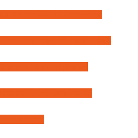
Gratis prøvetur i Helsebiksen
Tilmeld og betal på NemTilmeld
Social-juridisk rådgivning
Gør en forskel som frivillig
Seniorbladet