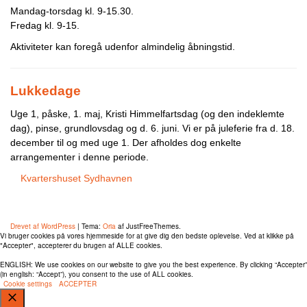
Mandag-torsdag kl. 9-15.30.
Fredag kl. 9-15.
Aktiviteter kan foregå udenfor almindelig åbningstid.
Lukkedage
Uge 1, påske, 1. maj, Kristi Himmelfartsdag (og den indeklemte
dag), pinse, grundlovsdag og d. 6. juni. Vi er på juleferie fra d. 18.
december til og med uge 1. Der afholdes dog enkelte
arrangementer i denne periode.
Kvartershuset Sydhavnen
Tlf.: 71 99 29 45
CVR: 20661674
Drevet af WordPress
|
Tema:
Oria
af JustFreeThemes.
Vi bruger cookies på vores hjemmeside for at give dig den bedste oplevelse. Ved at klikke på
"Accepter", accepterer du brugen af ​​ALLE cookies.
ENGLISH: We use cookies on our website to give you the best experience. By clicking “Accepter”
(in english: “Accept”), you consent to the use of ALL cookies.
Cookie settings
ACCEPTER