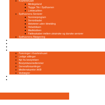
Kvartershuset
Minilegeland
Trygge Trin i Sydhavnen
Lektiecaféen
Sydhavnens Seniorer
Sommerprogram
Seniorbladet
Aktiviteter uden tilmelding
Helsebiksen
Madklubben
Fællesskaber mellem ukrainske og danske seniorer
Sydhavnens Rådgivning
NemTilmeld
Bliv frivillig
Lokaleleje
Om os
Foreninger i Kvartershuset
Ledige stillinger
Nyt fra bestyrelsen
Bestyrelsesmedlemmer
Generalforsamlinger
Medlemskarréer AKB
Vedtægter
Kontakt
Privatlivspolitik
Besøg vores minilegeland