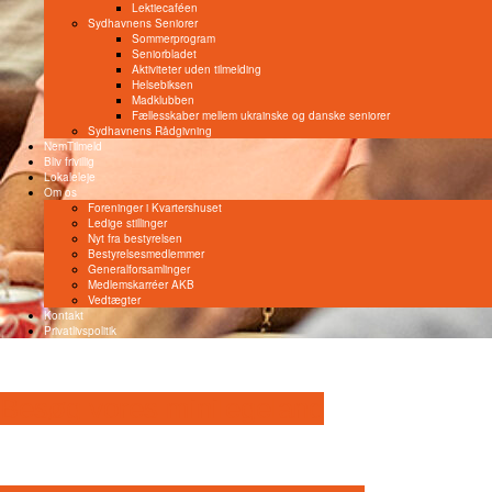
Lektiecaféen
Sydhavnens Seniorer
Sommerprogram
Seniorbladet
Aktiviteter uden tilmelding
Helsebiksen
Madklubben
Fællesskaber mellem ukrainske og danske seniorer
Sydhavnens Rådgivning
NemTilmeld
Bliv frivillig
Lokaleleje
Om os
Foreninger i Kvartershuset
Ledige stillinger
Nyt fra bestyrelsen
Bestyrelsesmedlemmer
Generalforsamlinger
Medlemskarréer AKB
Vedtægter
Kontakt
Privatlivspolitik
Besøg vores minilegeland