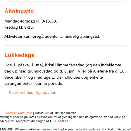
Åbningstid
Mandag-torsdag kl. 9-15.30.
Fredag kl. 9-15.
Aktiviteter kan foregå udenfor almindelig åbningstid.
Lukkedage
Uge 1, påske, 1. maj, Kristi Himmelfartsdag (og den indeklemte
dag), pinse, grundlovsdag og d. 6. juni. Vi er på juleferie fra d. 18.
december til og med uge 1. Der afholdes dog enkelte
arrangementer i denne periode.
Kvartershuset Sydhavnen
Tlf.: 71 99 29 45
CVR: 20661674
Drevet af WordPress
|
Tema:
Oria
af JustFreeThemes.
Vi bruger cookies på vores hjemmeside for at give dig den bedste oplevelse. Ved at klikke på
"Accepter", accepterer du brugen af ​​ALLE cookies.
ENGLISH: We use cookies on our website to give you the best experience. By clicking “Accepter”