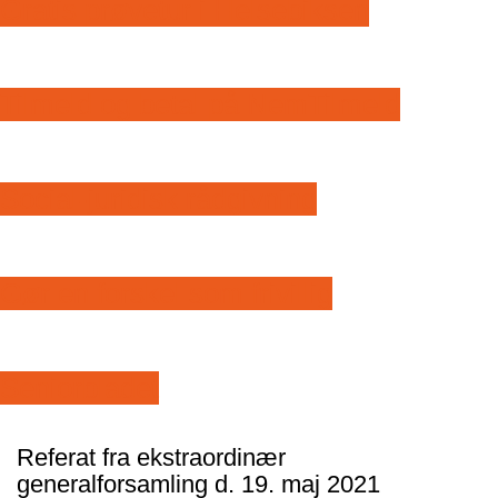
Gratis prøvetur i Helsebiksen
Tilmeld og betal på NemTilmeld
Social-juridisk rådgivning
Gør en forskel som frivillig
Seniorbladet
Referat fra ekstraordinær
generalforsamling d. 19. maj 2021