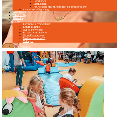
Helsebiksen
Madklubben
Fællesskaber mellem ukrainske og danske seniorer
Sydhavnens Rådgivning
NemTilmeld
Bliv frivillig
Lokaleleje
Om os
Foreninger i Kvartershuset
Ledige stillinger
Nyt fra bestyrelsen
Bestyrelsesmedlemmer
Generalforsamlinger
Medlemskarréer AKB
Vedtægter
Kontakt
Privatlivspolitik