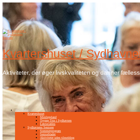
Videre
til
indhold
Kvartershuset / Sydhavne
Aktiviteter, der øger livskvaliteten og danner fælles
Aktiviteter
Kvartershuset
Minilegeland
Trygge Trin i Sydhavnen
Lektiecaféen
Sydhavnens Seniorer
Sommerprogram
Seniorbladet
Aktiviteter uden tilmelding