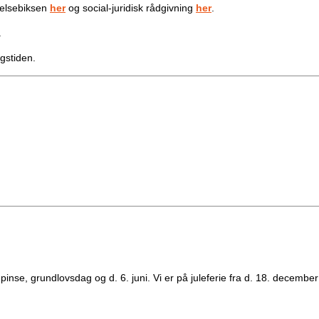
elsebiksen
her
og social-juridisk rådgivning
her
.
.
gstiden.
pinse, grundlovsdag og d. 6. juni. Vi er på juleferie fra d. 18. decemb