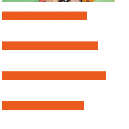
Besøg vores minilegeland
Gratis prøvetur i Helsebiksen
Tilmeld og betal på NemTilmeld
Social-juridisk rådgivning