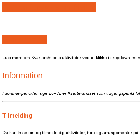
Gør en forskel som frivillig
Seniorbladet
Læs mere om Kvartershusets aktiviteter ved at klikke i dropdown-m
Information
I sommerperioden uge 26–32 er Kvartershuset som udgangspunkt lukk
Tilmelding
Du kan læse om og tilmelde dig aktiviteter, ture og arrangementer på