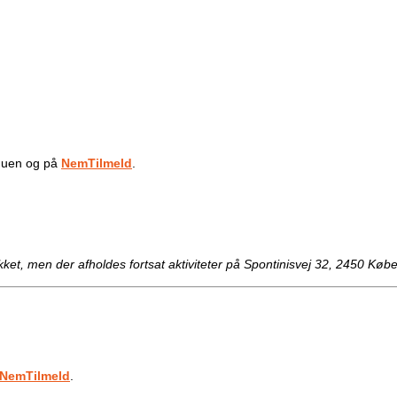
enuen og på
NemTilmeld
.
et, men der afholdes fortsat aktiviteter på Spontinisvej 32, 2450 
NemTilmeld
.